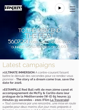
TO THE VERY END
THE FEAT
56:07:29:11
INDIAN World record SOLO
Guinness World Records of London
Latest campaigns
>ULTIMATE IMMERSION
A contre-courant faisant
battre le déroulé des secondes
pour ce rendez-vous
pionnier -
The story of a dream come true, save the
date for 2026.
>ESTAMPILLE Red Bull refit de mon 2ème canot et
accompagnement de McFly & Carlito dans leur
prologue de la Méditerranée (W-E) 65 heures 33
minutes 55 secondes - 2021 (Film
La Traversée
)
« Tout commence par une rencontre… une mise en route
superbe pour deux marins d’un jour mais préparés à