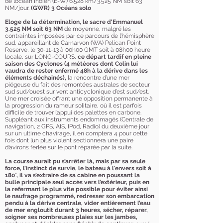
de l’océan Indien (E-W) 6.528 km/3.525 NM soit 63
NM/jour.
(GWR) 3 Océans solo
Eloge de la détermination, le sacre d'Emmanuel
3.525 NM soit 63 NM
de moyenne, malgré les
contraintes imposées par ce parcours de l’hémisphère
sud, appareillant
de Carnarvon (WA) Pelican Point
Reserve, le 30-11-13 à 00h00 GMT soit à 08h00 heure
locale, sur LONG-COURS,
ce
départ tardif en pleine
saison des Cyclones (4 météores dont Colin lui
vaudra de rester enfermé 48h à la dérive dans les
éléments déchainés),
la rencontre d’une mer
piégeuse du fait des remontées australes de secteur
sud sud/ouest sur vent anticyclonique d’est sud/est.
Une mer croisée offrant une opposition permanente à
la progression du rameur solitaire, où il est parfois
difficile de trouver l’appui des palettes en carbone.
Suppléant aux instruments endommagés (Centrale de
navigation, 2 GPS, AIS, IPod, Radio) du deuxième jour
sur un ultime chavirage, il en comptera 4 pour cette
fois dont l’un plus violent sectionnera une paire
d’avirons ferlée sur le pont réparée par la suite.
La course aurait pu s’arrêter là, mais par sa seule
force, l’instinct de survie, le bateau à l'envers soit à
180°, il va s’extraire de sa cabine en poussant la
bulle principale seul accès vers l’extérieur, puis en
la refermant le plus vite possible pour éviter ainsi
le naufrage programmé, redresser son embarcation
pendu à la dérive centrale, vider entièrement l’eau
de mer engloutit durant 3 heures, sécher, réparer,
soigner ses nombreuses plaies sur les jambes,