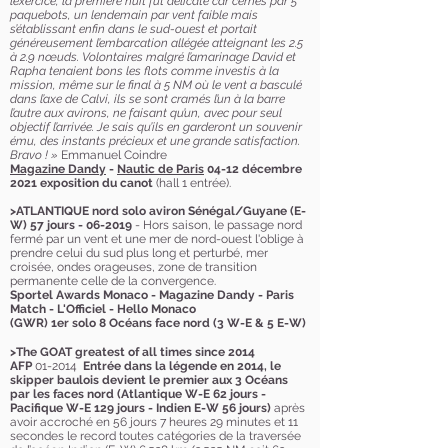
l’exercice, la première nuit fut délicate car cernés par 5
paquebots, un lendemain par vent faible mais
s’établissant enfin dans le sud-ouest et portait
généreusement l’embarcation allégée atteignant les 2.5
à 2.9 nœuds. Volontaires malgré l’amarinage David et
Rapha tenaient bons les flots comme investis à la
mission, même sur le final à 5 NM où le vent a basculé
dans l’axe de Calvi, ils se sont cramés l’un à la barre
l’autre aux avirons, ne faisant qu’un, avec pour seul
objectif l’arrivée. Je sais qu’ils en garderont un souvenir
ému, des instants précieux et une grande satisfaction.
Bravo ! »
Emmanuel Coindre
Magazine Dandy
-
Nautic de Paris
04-12 décembre
2021
exposition du canot
(hall 1 entrée).
>ATLANTIQUE nord solo aviron Sénégal/Guyane (E-
W) 57 jours - 06-2019
- Hors saison, le passage nord
fermé par un vent et une mer de nord-ouest l'oblige à
prendre celui du sud plus long et perturbé, mer
croisée, ondes orageuses, zone de transition
permanente celle de la convergence.
Sportel Awards Monaco - Magazine Dandy - Paris
Match - L'Officiel - Hello Monaco
(GWR) 1er solo 8 Océans face nord (3 W-E & 5 E-W)
>The GOAT
greatest of all times since 2014
AFP
01-2014
Entrée dans la légende en 2014, le
skipper baulois devient le premier aux 3 Océans
par les faces nord
(
Atlantique W-E
62 jours -
Pacifique W-E
129 jours - Indien E-W
56 jours)
après
avoir accroché en 56 jours 7 heures 29 minutes et 11
secondes le record toutes catégories de la traversée