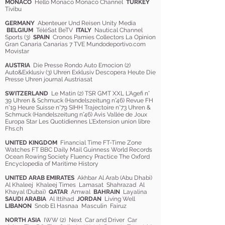
MONACO
Hello Monaco Monaco Channel
TURKEY
Tivibu
GERMANY
Abenteuer Und Reisen Unity Media
BELGIUM
TéléSat BeTV
ITALY
Nautical Channel
Sports (3)
SPAIN
Cronos Pamies Collectors La Opinion
Gran Canaria Canarias 7 TVE Mundodeportivo.com
Movistar
AUSTRIA
Die Presse Rondo Auto Emocion (2)
Auto&Exklusiv (3) Uhren Exklusiv Descopera Heute Die
Presse Uhren journal Austriasat
SWITZERLAND
Le Matin (2) TSR GMT XXL L'Agefi n°
39 Uhren & Schmuck (Handelszeitung n°46) Revue FH
n°19 Heure Suisse n°79 SIHH Trajectoire n°73 Uhren &
Schmuck (Handelszeitung n°46) Avis Vallée de Joux
Europa Star Les Quotidiennes L’Extension union libre
Fhs.ch
UNITED KINGDOM
Financial Time FT-Time Zone
Watches FT BBC Daily Mail Guinness World Records
Ocean Rowing Society Fluency Practice The Oxford
Encyclopedia of Maritime History
UNITED ARAB EMIRATES
Akhbar Al Arab (Abu Dhabi)
Al Khaleej Khaleej Times Lamasat Shahrazad Al
Khayal (Dubaï)
QATAR
Amwal
BAHRAIN
Layalina
SAUDI ARABIA
Al Ittihad
JORDAN
Living Well
LIBANON
Snob El Hasnaa Masculin Fairuz
NORTH ASIA
IWW (2) Next Car and Driver Car