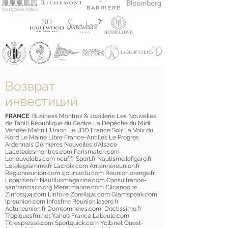
Возврат
инвестиций
FRANCE
Business Montres & Joaillerie Les Nouvelles
de Tahiti République du Centre La Dépêche du Midi
Vendée Matin L'Union Le JDD France Soir La Voix du
Nord Le Maine Libre France-Antilles Le Progrès
Ardennais Dernières Nouvelles d'Alsace
Lacotedesmontres.com Parismatch.com
Lenouvelobs.com neuf.fr Sport.fr Nautisme.lefigaro.fr
Letelegramme.fr Lacroix.com Antennereunion.fr
Regionreunion.com 1jour1actu.com Reunion.orange.fr
Leparisen.fr Nautilusmagazine.com Consulfrance-
sanfrancisco.org Meretmarine.com Clicanoo.re
Zinfos974.com Linfo.re Zoreil974.com Glamspeak.com
Ipreunion.com Infosfr.re Reunion.la1ere.fr
Actu.reunion.fr Domtomnews.com Doctissimo.fr
Tropiquesfm.net Yahoo France Labaule.com
Titrespresse.com Sportquick.com Yclb.net Ouest-