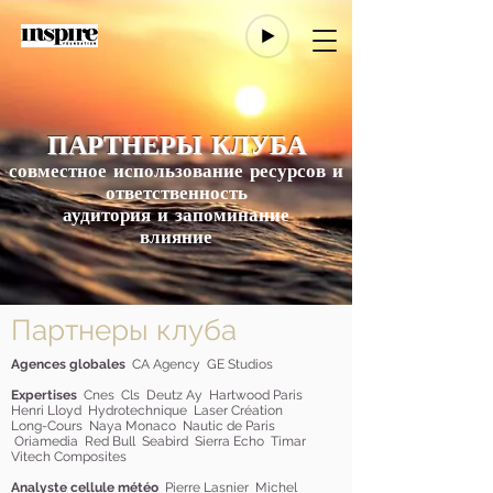
ПАРТНЕРЫ КЛУБА
совместное использование ресурсов и
ответственность
аудитория и запоминание
влияние
Партнеры клуба
Agences globales
CA Agency GE Studios
Expertises
Cnes Cls Deutz Ay
Hartwood Paris
Henri Lloyd
Hydrotechnique Laser Création
Long-Cours
Naya Monaco
Nautic de Paris
Oriamedia
Red Bull Seabird
Sierra Echo
Timar
Vitech Composites
Analyste
cellule
météo
Pierre Lasnier Michel