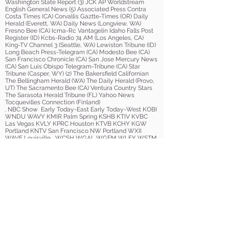
Washington State Report (3) JCK AP Worldstream
English General News (5) Associated Press Contra
Costa Times (CA) Corvallis Gaztte-Times (OR) Daily
Herald (Everett, WA) Daily News (Longview, WA)
Fresno Bee (CA) Icma-Rc Vantagelin Idaho Falls Post
Register (ID) Kcbs-Radio 74 AM (Los Angeles, CA)
King-TV Channel 3 (Seattle, WA) Lewiston Tribune (ID)
Long Beach Press-Telegram (CA) Modesto Bee (CA)
San Francisco Chronicle (CA) San Jose Mercury News
(CA) San Luis Obispo Telegram-Tribune (CA) Star
Tribune (Casper, WY) (2) The Bakersfield Californian
The Bellingham Herald (WA) The Daily Herald (Provo,
UT) The Sacramento Bee (CA) Ventura Country Stars
The Sarasota Herald Tribune (FL) Yahoo News
Tocquevilles Connection (Finland)
. NBC Show Early Today-East Early Today-West KOBI
WNDU WAVY KMIR Palm Spring KSHB KTIV KVBC
Las Vegas KVLY KPRC Houston KTVB KCHY KGW
Portland KNTV San Francisco NW Portland WXII
WAVE Louisville WCSH WGAL WGEM WLEX WSTM
WTWO Newschannel 2 at 5 WILX WTMJ WVIT
WPBN WHDH 7news WCMH WXII WFMJ WPXI
WAGT HLN Headline News (5)
. ABC Show KDRV KTVX Salt Lake City KXLY KRGV
KATU Portland KXLY KABC Los Angeles KOCO
Oklahoma City
. CBS Show KOIN Portland KREM KRQE KHSL WDTV
WFSB Hartford & New Haven WTOL KTVL WFMY
KFMB San Diego KGPE KOAM Pittsburg KCWY KTVL
Medford KOIN Portland KPIX KREM WTVH WTVY
WROC WBBM
. FOX Show KAYU KTBC Austin KPTV Portland KOKH