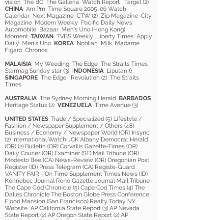
vision The BC The Galleria Watch Report Target (2)
CHINA
Am:Pm Time Square 2005-06 Watch
Calendar Next Magazine CTW (2) Zip Magazine City
Magazine Modern Weekly Pacific Daily News
Automobile Bazaar Men's Uno (Hong Kong)
Moment
TAIWAN
TVBS Weekly Liberty Times Apply
Daily Men's Uno
KOREA
Noblian Milk Madame
Figaro Chronos
MALAISIA
My Weeding The Edge The Straits Times
Starmag Sunday star (3) I
NDONESIA
Liputan 6
SINGAPORE
The Edge Revolution (2) The Straits
Times
AUSTRALIA
The Sydney Morning Herald
BARBADOS
Heritage Status (2)
VENEZUELA
Time Avenue (3)
UNITED STATES
Trade / Specialized (5) Lifestyle /
Fashion / Newspaper Supplement / Others (48)
Business / Economy / Newspaper World (OR) Insync
(2) International Watch JCK Albany Democrat Herald
(OR) (2) Bulletin (OR) Corvallis Gazette-Times (OR)
Daily Courier (OR) Examiner (SF) Mail Tribune (OR)
Modesto Bee (CA) News-Review (OR) Oregonian Post
Register (ID) Press Telegram (CA) Registe-Guard
VANITY FAIR - On Time Supplement Times News (ID)
Kennebec Journal Reno Gazette Journal Mail Tribune
The Cape God Chronicle (5) Cape Cod Times (4) The
Dalles Chronicle The Boston Globe Press Conference
Flood Mansion (San Francisco) Realty Today NY
Website AP California State Report (3) AP Nevada
State Report (2) AP Oregon State Report (2) AP