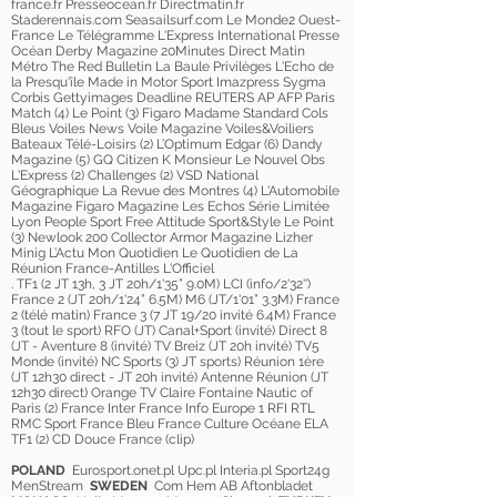
france.fr Presseocean.fr Directmatin.fr
Staderennais.com Seasailsurf.com Le Monde2 Ouest-
France Le Télégramme L'Express International Presse
Océan Derby Magazine 20Minutes Direct Matin
Métro The Red Bulletin La Baule Privilèges L'Echo de
la Presqu'île Made in Motor Sport Imazpress Sygma
Corbis Gettyimages Deadline REUTERS AP AFP Paris
Match (4) Le Point (3) Figaro Madame Standard Cols
Bleus Voiles News Voile Magazine Voiles&Voiliers
Bateaux Télé-Loisirs (2) L’Optimum Edgar (6) Dandy
Magazine (5) GQ Citizen K Monsieur Le Nouvel Obs
L'Express (2) Challenges (2) VSD National
Géographique La Revue des Montres (4) L'Automobile
Magazine Figaro Magazine Les Echos Série Limitée
Lyon People Sport Free Attitude Sport&Style Le Point
(3) Newlook 200 Collector Armor Magazine Lizher
Minig L’Actu Mon Quotidien Le Quotidien de La
Réunion France-Antilles L'Officiel
. TF1 (2 JT 13h, 3 JT 20h/1'35” 9.0M) LCI (info/2'32'')
France 2 (JT 20h/1'24” 6.5M) M6 (JT/1'01” 3.3M) France
2 (télé matin) France 3 (7 JT 19/20 invité 6.4M) France
3 (tout le sport) RFO (JT) Canal+Sport (invité) Direct 8
(JT - Aventure 8 (invité) TV Breiz (JT 20h invité) TV5
Monde (invité) NC Sports (3) JT sports) Réunion 1ère
(JT 12h30 direct - JT 20h invité) Antenne Réunion (JT
12h30 direct) Orange TV Claire Fontaine Nautic of
Paris (2) France Inter France Info Europe 1 RFI RTL
RMC Sport France Bleu France Culture Océane ELA
TF1 (2) CD Douce France (clip)
POLAND
Eurosport.onet.pl Upc.pl Interia.pl Sport24g
MenStream
SWEDEN
Com Hem AB Aftonbladet