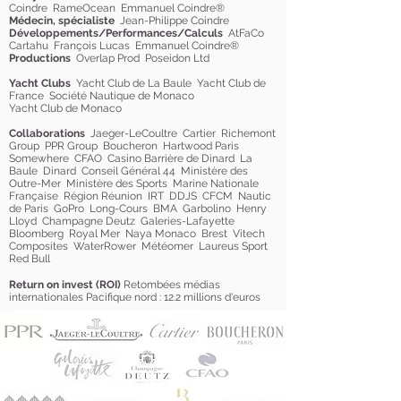
Coindre RameOcean Emmanuel Coindre®
Médecin, spécialiste
Jean-Philippe Coindre
Développements/Performances/Calculs
AtFaCo
Cartahu François Lucas Emmanuel Coindre®
Productions
Overlap Prod Poseidon Ltd
Yacht Clubs
Yacht Club de La Baule Yacht Club de
France Société Nautique de Monaco
Yacht Club de Monaco
Collaborations
Jaeger-LeCoultre Cartier Richemont
Group PPR Group Boucheron Hartwood Paris
Somewhere CFAO Casino Barrière de Dinard La
Baule Dinard Conseil Général 44 Ministère des
Outre-Mer Ministère des Sports Marine Nationale
Française Région Réunion IRT DDJS CFCM Nautic
de Paris GoPro Long-Cours BMA Garbolino Henry
Lloyd Champagne Deutz Galeries-Lafayette
Bloomberg Royal Mer Naya Monaco Brest Vitech
Composites WaterRower Météomer Laureus Sport
Red Bull
Return on invest (ROI)
Retombées médias
internationales Pacifique nord : 12.2 millions d'euros