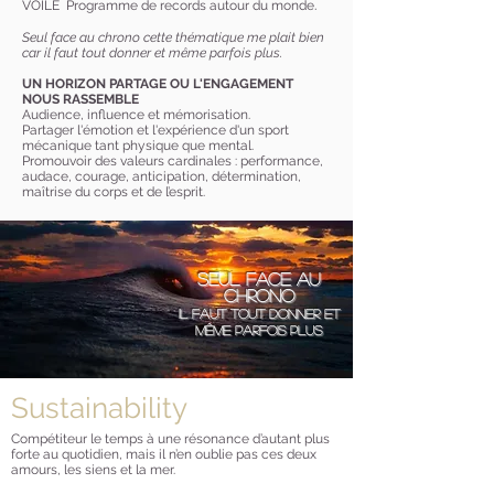
​.
VOILE
Programme de records autour du monde
Seul face au chrono cette thématique me plait bien
car il faut tout donner et même parfois plus.
UN HORIZON PARTAGE OU L'ENGAGEMENT
NOUS RASSEMBLE
Au
dience, influence et mémorisation.
Partager l'émotion et l'expérience d'un sport
mécanique tant physique que mental.
Promouvoir des valeurs cardinales : performance,
audace, courage, anticipation, détermination,
maîtrise du corps et de l’esprit.
Seul
face au
chronO
il faut tout donner et
même parfois plus
Sustainability
Compétiteur le temps à une résonance d’autant plus
forte au quotidien, mais il n’en oublie pas ces deux
amours, les siens et la mer.