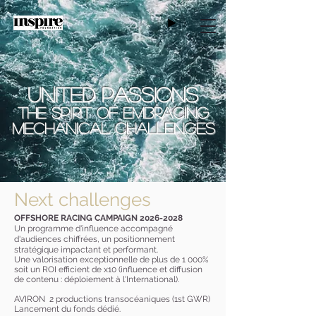
united passions
THE SPIRIT OF EMBRACING
MECHANICAL CHALLENGES
Next challenges
OFFSHORE RACING CAMPAIGN
2026-2028
Un programme d'influence accompagné
d'audiences chiffrées, un positionnement
stratégique impactant et performant.
Une valorisation exceptionnelle de plus de 1 000%
soit un ROI efficient de x10 (influence et diffusion
de contenu : déploiement à l'International).​​​​
AVIRON
2 productions transocéaniques (1st GWR)
Lancement du fonds dédié.