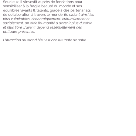
Soucieux, il s’investit auprès de fondations pour
sensibiliser à la fragile beauté du monde et ses
équilibres vivants & talents, grâce à des partenariats
de collaboration à travers le monde.
En aidant ainsi les
plus vulnérables, économiquement, culturellement et
socialement, on aide l’humanité à devenir plus durable
et plus libre. L'avenir dépend essentiellement des
attitudes présentes.
L’attraction du grand bleu est constituante de notre
existence et essence. Notre vie est intimement liée aux
Océans et l'écosystème marin porte autant de beauté
que de fragilité, l’eau est la ressource la plus précieuse
alors agissons en pleine conscience. Emmanuel
Coindre, Ceo BlackSwan, Inspire Foundation &
ambassadeur Passion Sea Monaco
Collaborations
Inspire Foundation Passion Sea Bout
de Vie SNSM Laureus Sport FNH L'Association
Européenne ELA Hôpital Necker-Enfants Malades La
Voix de L’Enfant Arc-en-Ciel