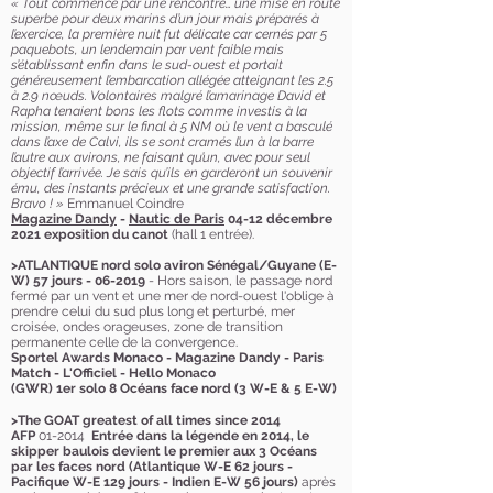
« Tout commence par une rencontre… une mise en route
superbe pour deux marins d’un jour mais préparés à
l’exercice, la première nuit fut délicate car cernés par 5
paquebots, un lendemain par vent faible mais
s’établissant enfin dans le sud-ouest et portait
généreusement l’embarcation allégée atteignant les 2.5
à 2.9 nœuds. Volontaires malgré l’amarinage David et
Rapha tenaient bons les flots comme investis à la
mission, même sur le final à 5 NM où le vent a basculé
dans l’axe de Calvi, ils se sont cramés l’un à la barre
l’autre aux avirons, ne faisant qu’un, avec pour seul
objectif l’arrivée. Je sais qu’ils en garderont un souvenir
ému, des instants précieux et une grande satisfaction.
Bravo ! »
Emmanuel Coindre
Magazine Dandy
-
Nautic de Paris
04-12 décembre
2021
exposition du canot
(hall 1 entrée).
>ATLANTIQUE nord solo aviron Sénégal/Guyane (E-
W) 57 jours - 06-2019
- Hors saison, le passage nord
fermé par un vent et une mer de nord-ouest l'oblige à
prendre celui du sud plus long et perturbé, mer
croisée, ondes orageuses, zone de transition
permanente celle de la convergence.
Sportel Awards Monaco - Magazine Dandy - Paris
Match - L'Officiel - Hello Monaco
(GWR) 1er solo 8 Océans face nord (3 W-E & 5 E-W)
>The GOAT
greatest of all times since 2014
AFP
01-2014
Entrée dans la légende en 2014, le
skipper baulois devient le premier aux 3 Océans
par les faces nord
(
Atlantique W-E
62 jours -
Pacifique W-E
129 jours - Indien E-W
56 jours)
après