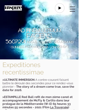
AD FINEM ULTIMUM
FACIENS
56:07:29:11
INDICUS SOLUS recordum mundi
Guinness Acta Mundana Londiniensia
Expeditiones
recentissimae
>ULTIMATE IMMERSION
A contre-courant faisant
battre le déroulé des secondes
pour ce rendez-vous
pionnier -
The story of a dream come true, save the
date for 2026.
>ESTAMPILLE Red Bull refit de mon 2ème canot et
accompagnement de McFly & Carlito dans leur
prologue de la Méditerranée (W-E) 65 heures 33
minutes 55 secondes - 2021 (Film
La Traversée
)