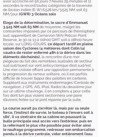
avoir accroché en 56 jours 7 heures 29 minutes et 11
secondes le record toutes catégories de la traversée
de l’océan Indien (E-W) 6.528 km/3.525 NM soit 63
NM/jour.
(GWR) 3 Océans solo
Eloge de la détermination, le sacre d'Emmanuel
3.525 NM soit 63 NM
de moyenne, malgré les
contraintes imposées par ce parcours de l’hémisphère
sud, appareillant
de Carnarvon (WA) Pelican Point
Reserve, le 30-11-13 à 00h00 GMT soit à 08h00 heure
locale, sur LONG-COURS,
ce
départ tardif en pleine
saison des Cyclones (4 météores dont Colin lui
vaudra de rester enfermé 48h à la dérive dans les
éléments déchainés),
la rencontre d’une mer
piégeuse du fait des remontées australes de secteur
sud sud/ouest sur vent anticyclonique d’est sud/est.
Une mer croisée offrant une opposition permanente à
la progression du rameur solitaire, où il est parfois
difficile de trouver l’appui des palettes en carbone.
Suppléant aux instruments endommagés (Centrale de
navigation, 2 GPS, AIS, IPod, Radio) du deuxième jour
sur un ultime chavirage, il en comptera 4 pour cette
fois dont l’un plus violent sectionnera une paire
d’avirons ferlée sur le pont réparée par la suite.
La course aurait pu s’arrêter là, mais par sa seule
force, l’instinct de survie, le bateau à l'envers soit à
180°, il va s’extraire de sa cabine en poussant la
bulle principale seul accès vers l’extérieur, puis en
la refermant le plus vite possible pour éviter ainsi
le naufrage programmé, redresser son embarcation
pendu à la dérive centrale, vider entièrement l’eau