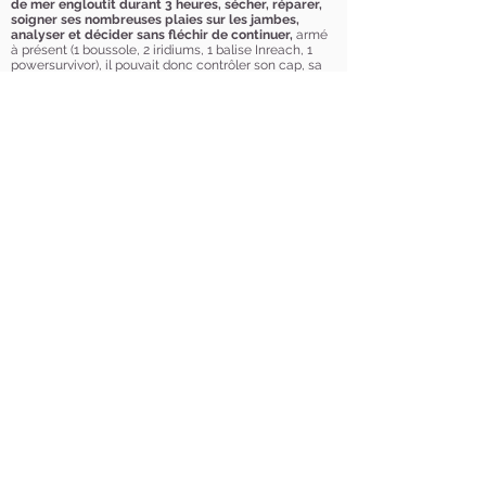
de mer engloutit durant 3 heures, sécher, réparer,
soigner ses nombreuses plaies sur les jambes,
analys
er et décider sans fléchir de continuer,
armé
à présent (1 boussole, 2 iridiums, 1 balise Inreach, 1
powersurvivor), il pouvait donc contrôler son cap, sa
position et son autonomie.
Jusqu’au bout de l’exploit
Dans ce long périple extrême en solo, il faut
continuellement mesurer ce qu'il y a de mieux à faire
en toute circonstance, et être
en totale confiance
avec le bateau. Après des journées de navigation par
grosse mer ou croisée, de jour comme de nuit, la
fatigue et la vulnérabilité peuvent
facilement se faire
sentir sur le pont. Mais le
skipper sait par expérience
que l'on peut aller très loin avec la détermination
chevillée au corps à tout moment. Gardant à l'esprit
l'objectif, inspiré et appliqué le bord travaille dans une
sorte de journée permanente tourné vers la
performance, à la recherche d'une intensité, d'une
glisse entre justesse et sagesse. La Course au Large
en solitaire est une discipline exigeante et
intéressante avec un ennemi implacable, vous-
même. Vous ne savez jamais à quel point vous êtes
fort, jusqu’au jour où être fort reste la seule option.
7ème défi d'Emmanuel